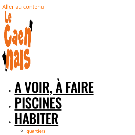
Aller au contenu
A VOIR, À FAIRE
PISCINES
HABITER
quartiers