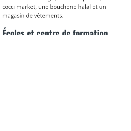
cocci market, une boucherie halal et un
magasin de vêtements.
Écoles et centre de formation
Si vous habitez dans ce quartier de la ville de
Caen, vous avez accès à deux écoles
maternelles. Après, à quelques rues de la
Guérinière, il y a le lycée juleverne et lycée
professionnel Victor Lepine.
Le marché de l’immobilier
à La Guérinière Caen
L’immobilier à la Guérinière est assez